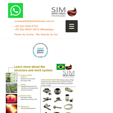
comercial2@simmicrofusao.com.br
+55 (54) 3292-5734
+55 (54) 99301-5918
(WhatsApp)
Flores da Cunha - Rio Grande do Sul