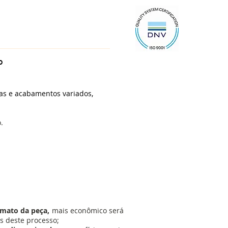
O
gas e acabamentos variados,
.
s de Processos
rmato da peça,
mais econômico será
s deste processo;