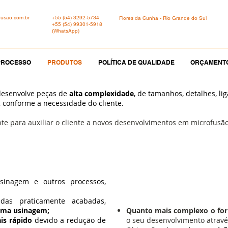
fusao.com.br
+55 (54) 3292-5734
Flores da Cunha - Rio Grande do Sul
+55 (54) 99301-5918
(WhatsApp)
PROCESSO
PRODUTOS
POLÍTICA DE QUALIDADE
ORÇAMENT
desenvolve peças de
alta complexidade
, de tamanhos, detalhes, li
, conforme a necessidade do cliente.
e para auxiliar o cliente a novos desenvolvimentos em microfusão
ios da Microfusão
sinagem e outros processos,
Melhoria
as praticamente acabadas,
uma usinagem;
Quanto mais complexo o fo
is rápido
devido a redução de
o seu desenvolvimento atravé