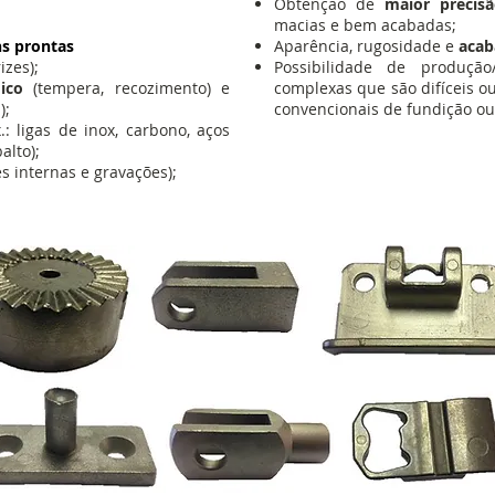
Obtenção de
maior precis
macias e bem acabadas;
s prontas
Aparência, rugosidade e
acab
izes);
Possibilidade de produç
mico
(tempera, recozimento) e
complexas que são difíceis o
);
convencionais de fundição o
.: ligas de inox, carbono, aços
alto);
s internas e gravações);