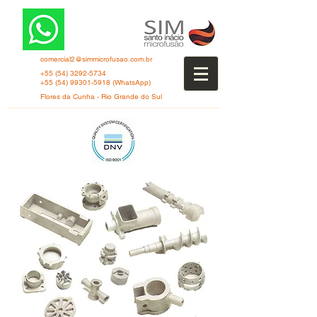
comercial2@simmicrofusao.com.br
+55 (54) 3292-5734
+55 (54) 99301-5918
(WhatsApp)
Flores da Cunha - Rio Grande do Sul