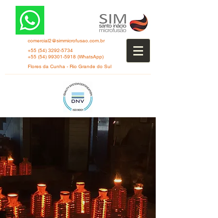
comercial2@simmicrofusao.com.br
+55 (54) 3292-5734
+55 (54) 99301-5918
(WhatsApp)
Flores da Cunha - Rio Grande do Sul