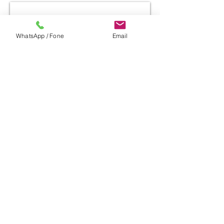
WhatsApp / Fone
Email
O processo de
microfusão
(fundição de
precisão), também conhecido
como "
investment casting
", fundição de
precisão ou fundição de cera perdida, é um
processo de alta tecnologia, com o intuito
de fabricar componentes próximos de sua
forma final, com precisão e excelente
acabamento superficial, em uma vasta
possibilidade de ligas.