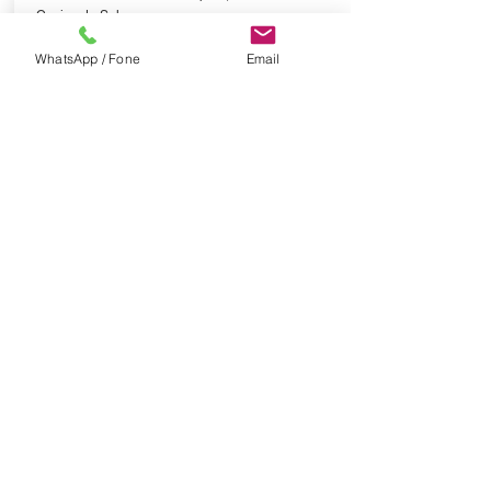
Caxias do Sul.
WhatsApp / Fone
Email
EVENTO TOYOTA